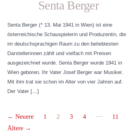
Senta Berger
Senta Berger (* 13. Mai 1941 in Wien) ist eine
österreichische Schauspielerin und Produzentin, die
im deutschsprachigen Raum zu den beliebtesten
Darstellerinnen zählt und vielfach mit Preisen
ausgezeichnet wurde. Senta Berger wurde 1941 in
Wien geboren. Ihr Vater Josef Berger war Musiker.
Mit ihm trat sie schon im Alter von vier Jahren auf.
Der Vater […]
Seitennummerierung
…
←
Neuere
1
2
3
4
11
der
Ältere
→