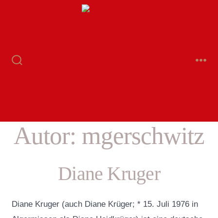
Zum
Inhalt
springen
Suche
Me
ein-/ausblenden
Autor:
mgerschwitz
Diane Kruger
Diane Kruger (auch Diane Krüger; * 15. Juli 1976 in