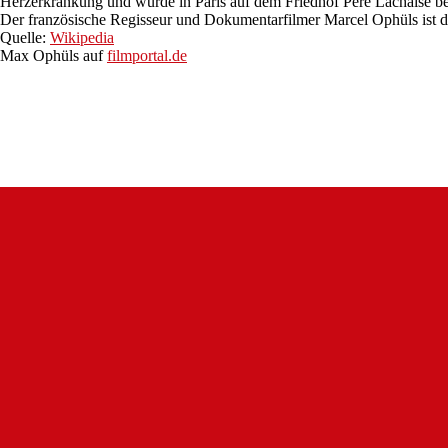
Herzerkrankung und wurde in Paris auf dem Friedhof Père Lachaise bee
Der französische Regisseur und Dokumentarfilmer Marcel Ophüls ist 
Quelle:
Wikipedia
Max Ophüls auf
filmportal.de