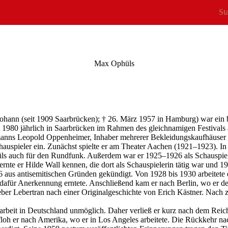
Sta
Max Ophüls
Johann (seit 1909 Saarbrücken); † 26. März 1957 in Hamburg) war ein 
it 1980 jährlich in Saarbrücken im Rahmen des gleichnamigen Festival
manns Leopold Oppenheimer, Inhaber mehrerer Bekleidungskaufhäuser 
auspieler ein. Zunächst spielte er am Theater Aachen (1921–1923). In
Ophüls auch für den Rundfunk. Außerdem war er 1925–1926 als Schauspie
nte er Hilde Wall kennen, die dort als Schauspielerin tätig war und 1
 aus antisemitischen Gründen gekündigt. Von 1928 bis 1930 arbeitete 
für Anerkennung erntete. Anschließend kam er nach Berlin, wo er dem
ieber Lebertran nach einer Originalgeschichte von Erich Kästner. Nach
rarbeit in Deutschland unmöglich. Daher verließ er kurz nach dem Reic
loh er nach Amerika, wo er in Los Angeles arbeitete. Die Rückkehr nac