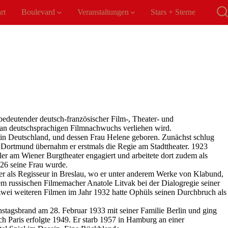
rt
Boulevard
Veranstaltungen
Stars + Sterne
S
e
bedeutender deutsch-französischer Film-, Theater- und
s an deutschsprachigen Filmnachwuchs verliehen wird.
in Deutschland, und dessen Frau Helene geboren. Zunächst schlug
 Dortmund übernahm er erstmals die Regie am Stadttheater. 1923
ler am Wiener Burgtheater engagiert und arbeitete dort zudem als
926 seine Frau wurde.
er als Regisseur in Breslau, wo er unter anderem Werke von Klabund,
 russischen Filmemacher Anatole Litvak bei der Dialogregie seiner
 zwei weiteren Filmen im Jahr 1932 hatte Ophüls seinen Durchbruch als
hstagsbrand am 28. Februar 1933 mit seiner Familie Berlin und ging
h Paris erfolgte 1949. Er starb 1957 in Hamburg an einer