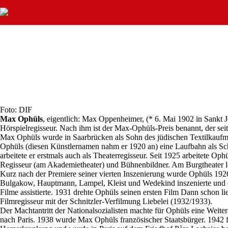
Zum
Inhalt
springen
Foto: DIF
Max Ophüls
, eigentlich: Max Oppenheimer, (* 6. Mai 1902 in Sankt 
Hörspielregisseur. Nach ihm ist der Max-Ophüls-Preis benannt, der se
Max Ophüls wurde in Saarbrücken als Sohn des jüdischen Textilkauf
Ophüls (diesen Künstlernamen nahm er 1920 an) eine Laufbahn als Sch
arbeitete er erstmals auch als Theaterregisseur. Seit 1925 arbeitete 
Regisseur (am Akademietheater) und Bühnenbildner. Am Burgtheater ler
Kurz nach der Premiere seiner vierten Inszenierung wurde Ophüls 1926
Bulgakow, Hauptmann, Lampel, Kleist und Wedekind inszenierte und da
Filme assistierte. 1931 drehte Ophüls seinen ersten Film Dann schon l
Filmregisseur mit der Schnitzler-Verfilmung Liebelei (1932/1933).
Der Machtantritt der Nationalsozialisten machte für Ophüls eine Weite
nach Paris. 1938 wurde Max Ophüls französischer Staatsbürger. 1942 f