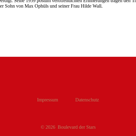
rdigt. Seine 1959 postum veröffentlichten Erinnerungen tragen den Ti
der Sohn von Max Ophüls und seiner Frau Hilde Wall.
Impressum
Datenschutz
© 2026
Boulevard der Stars