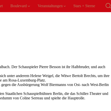
rt
Boulevard
Veranstaltungen
Stars + Sterne
S
e
lbach. Der Schauspieler Pierre Besson ist ihr Halbbruder, und auch
sich unter anderem Helene Weigel, die Witwe Bertolt Brechts, um ihre
ühne am Rosa-Luxemburg-Platz.
ts gegen die Ausbürgerung Wolf Biermanns von Ost- nach West-Berlin
n Staatlichen Schauspielbühnen Berlin, die das Schiller-Theater und
kedumm von Coline Serreau und spielte die Hauptrolle.