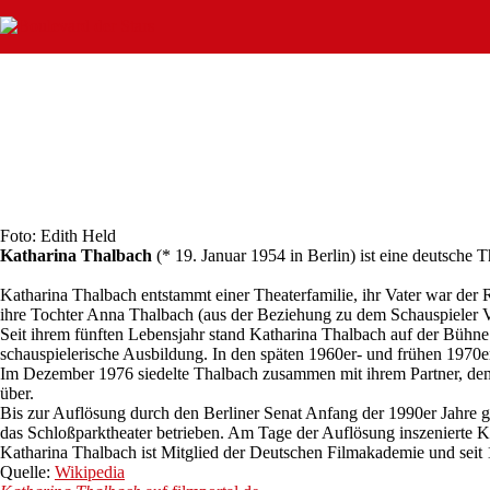
Zum
Inhalt
springen
Foto: Edith Held
Katharina Thalbach
(* 19. Januar 1954 in Berlin) ist eine deutsche 
Katharina Thalbach entstammt einer Theaterfamilie, ihr Vater war der 
ihre Tochter Anna Thalbach (aus der Beziehung zu dem Schauspieler Vl
Seit ihrem fünften Lebensjahr stand Katharina Thalbach auf der Bühne
schauspielerische Ausbildung. In den späten 1960er- und frühen 1970
Im Dezember 1976 siedelte Thalbach zusammen mit ihrem Partner, dem 
über.
Bis zur Auflösung durch den Berliner Senat Anfang der 1990er Jahre g
das Schloßparktheater betrieben. Am Tage der Auflösung inszenierte K
Katharina Thalbach ist Mitglied der Deutschen Filmakademie und sei
Quelle:
Wikipedia