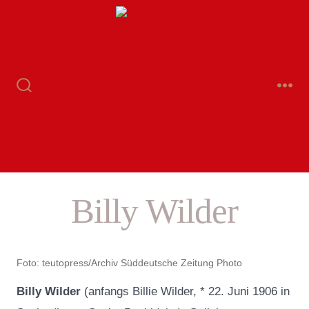
Zum
Inhalt
springen
Suche
Me
ein-/ausblenden
Billy Wilder
Foto: teutopress/Archiv Süddeutsche Zeitung Photo
Billy Wilder
(anfangs Billie Wilder, * 22. Juni 1906 in